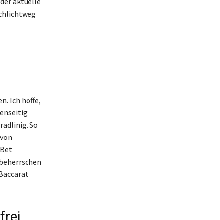
der aktuelle
schlichtweg
n. Ich hoffe,
enseitig
radlinig. So
 von
yBet
, beherrschen
 Baccarat
frei