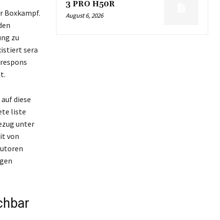
3 PRO H50R
ter Boxkampf.
August 6, 2026
den
ung zu
stiert sera
t respons
t.
auf diese
te liste
ezug unter
it von
autoren
ngen
ichbar