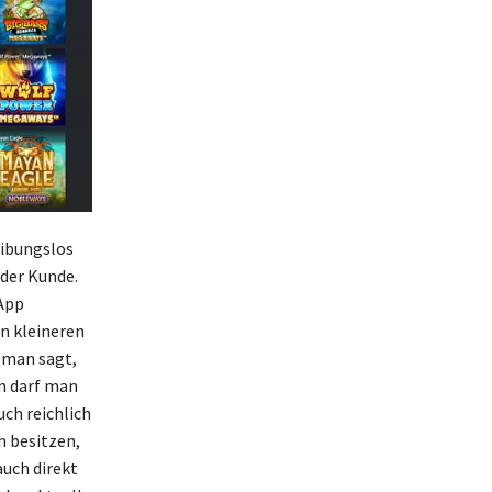
ibungslos
nder Kunde.
 App
in kleineren
 man sagt,
n darf man
ch reichlich
h besitzen,
uch direkt