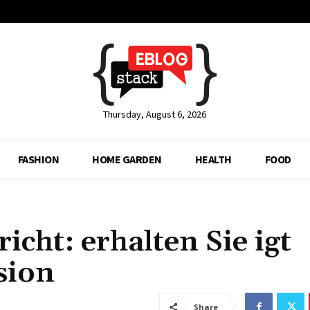
Thursday, August 6, 2026
FASHION
HOME GARDEN
HEALTH
FOOD
cht: erhalten Sie igt
sion
Share