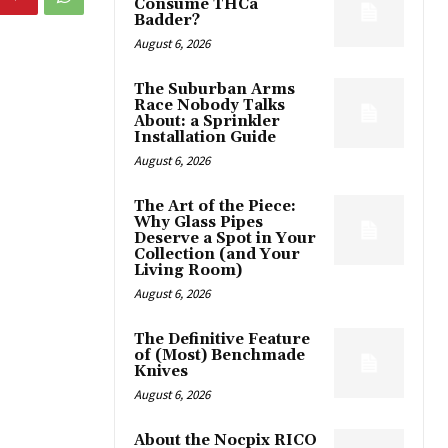
Consume THCa
Badder?
August 6, 2026
The Suburban Arms
Race Nobody Talks
About: a Sprinkler
Installation Guide
August 6, 2026
The Art of the Piece:
Why Glass Pipes
Deserve a Spot in Your
Collection (and Your
Living Room)
August 6, 2026
The Definitive Feature
of (Most) Benchmade
Knives
August 6, 2026
About the Nocpix RICO