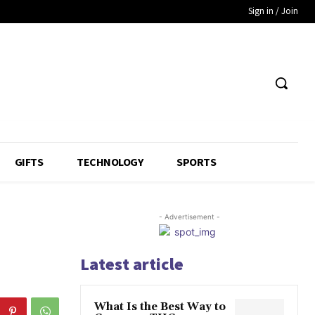
Sign in / Join
GIFTS
TECHNOLOGY
SPORTS
- Advertisement -
Latest article
What Is the Best Way to