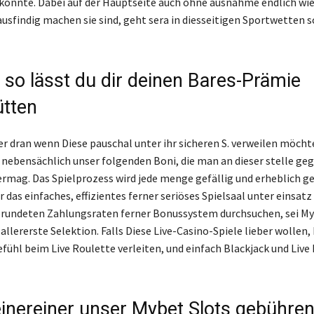
konnte. Dabei auf der Hauptseite auch ohne ausnahme endlich wie
usfindig machen sie sind, geht sera in diesseitigen Sportwetten 
 so lässt du dir deinen Bares-Prämie
tten
r dran wenn Diese pauschal unter ihr sicheren S. verweilen möchte
 nebensächlich unser folgenden Boni, die man an dieser stelle geg
rmag. Das Spielprozess wird jede menge gefällig und erheblich ge
r das einfaches, effizientes ferner seriöses Spielsaal unter einsatz
erundeten Zahlungsraten ferner Bonussystem durchsuchen, sei M
allererste Selektion. Falls Diese Live-Casino-Spiele lieber wollen
efühl beim Live Roulette verleiten, und einfach Blackjack und Live
inereiner unser Mybet Slots gebühren