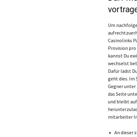
vortrag
Um nachfolgen
aufrechtzuerh
Casinolinks P
Provision pro
kannst Du ew
wechselst bet
Dafür lädst D
geht dies. Im
Gegner unter 
das Seite unt
und bleibt au
herunterzulade
mitarbeiter I
An dieser s